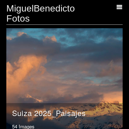
MiguelBenedicto
Fotos
Suiza 2025_Paisajes
54 Images