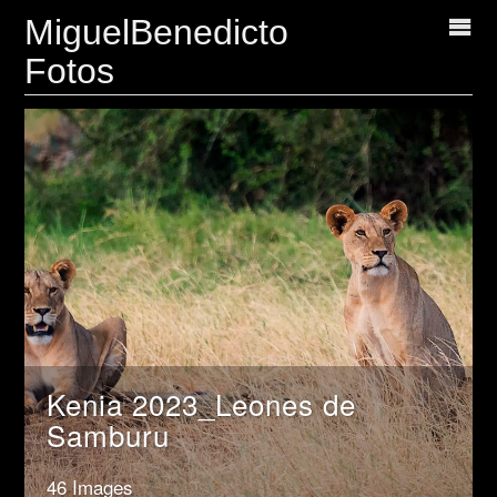
MiguelBenedicto
Fotos
Kenia 2023_Leones de
Samburu
46 Images