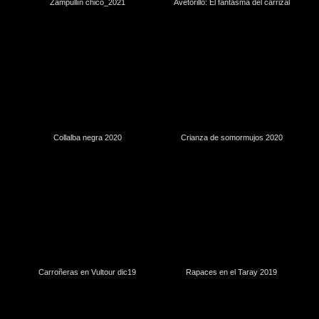
Zampullín chico_2021
Avetorillo: El fantasma del carrizal
Collalba negra 2020
Crianza de somormujos 2020
Carroñeras en Vultour dic19
Rapaces en el Taray 2019