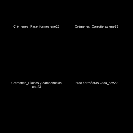
Crémenes_Paseriformes ene23
Crémenes_Carroñeras ene23
Crémenes_Pícidos y camachuelos
Hide carroñeras Otea_nov22
ene23