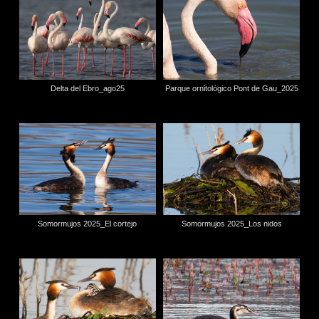
Delta del Ebro_ago25
Parque ornitológico Pont de Gau_2025
Somormujos 2025_El cortejo
Somormujos 2025_Los nidos