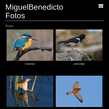
MiguelBenedicto
Fotos
Aves
Canoras
Limícolas