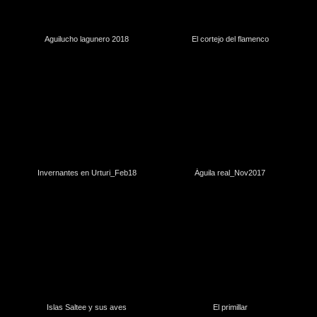
Aguilucho lagunero 2018
El cortejo del flamenco
Invernantes en Urturi_Feb18
Águila real_Nov2017
Islas Saltee y sus aves
El primillar