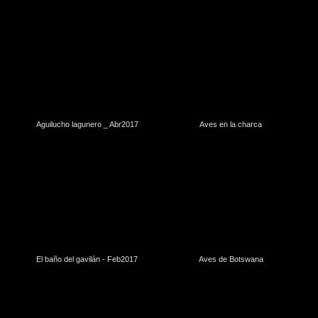
Aguilucho lagunero _ Abr2017
Aves en la charca
El baño del gavilán - Feb2017
Aves de Botswana