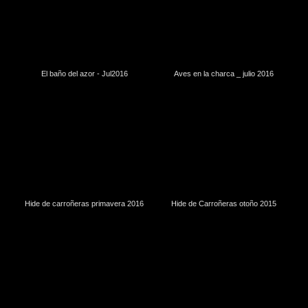
El baño del azor - Jul2016
Aves en la charca _ julio 2016
Hide de carroñeras primavera 2016
Hide de Carroñeras otoño 2015