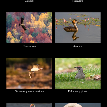
Garzas
Rapaces
Carroñeras
Ánades
Gaviotas y aves marinas
Palomas y picos