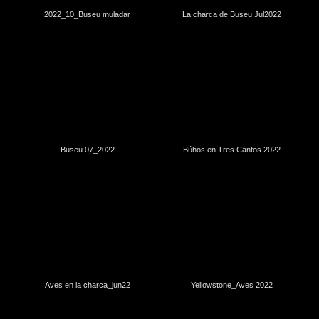
2022_10_Buseu muladar
La charca de Buseu Jul2022
Buseu 07_2022
Búhos en Tres Cantos 2022
Aves en la charca_jun22
Yellowstone_Aves 2022