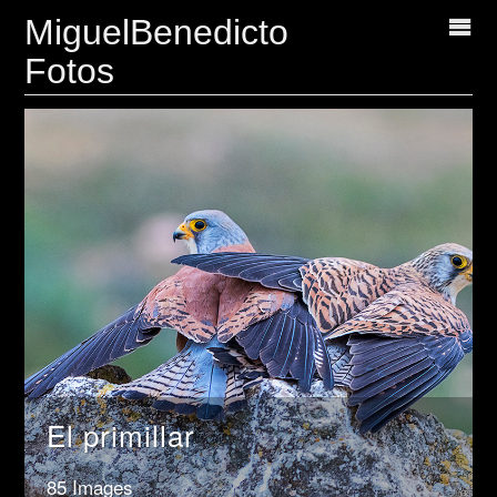
MiguelBenedicto
Fotos
El primillar
85 Images