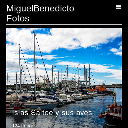
MiguelBenedicto
Fotos
Islas Saltee y sus aves
124 Images