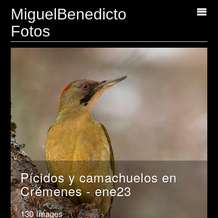
MiguelBenedicto
Fotos
Pícidos y camachuelos en
Crémenes - ene23
130 Images