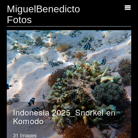
MiguelBenedicto
Fotos
Indonesia 2025_Snorkel en
Komodo
31 Images