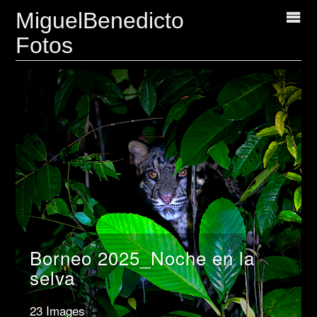
MiguelBenedicto
Fotos
Borneo 2025_Noche en la
selva
23 Images